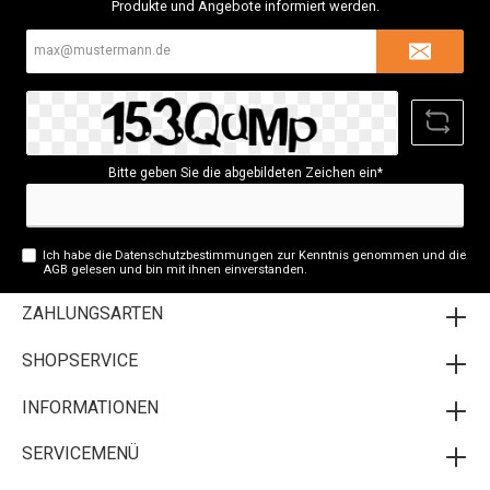
Produkte und Angebote informiert werden.
E-
Mail-
Adresse*
Bitte geben Sie die abgebildeten Zeichen ein*
Ich habe die
Datenschutzbestimmungen
zur Kenntnis genommen und die
AGB
gelesen und bin mit ihnen einverstanden.
ZAHLUNGSARTEN
SHOPSERVICE
INFORMATIONEN
SERVICEMENÜ