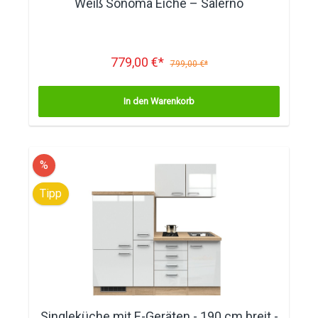
Weiß Sonoma Eiche – Salerno
779,00 €*
799,00 €*
In den Warenkorb
%
Tipp
Singleküche mit E-Geräten - 190 cm breit -