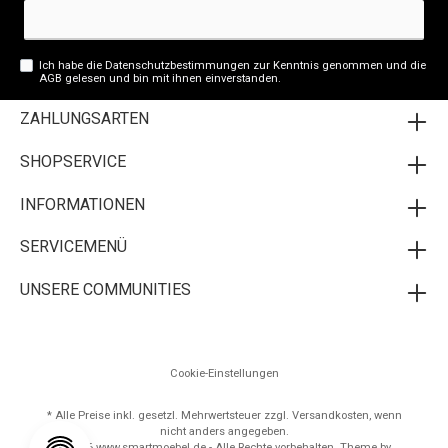
Ich habe die
Datenschutzbestimmungen
zur Kenntnis genommen und die
AGB
gelesen und bin mit ihnen einverstanden.
ZAHLUNGSARTEN
SHOPSERVICE
INFORMATIONEN
SERVICEMENÜ
UNSERE COMMUNITIES
Cookie-Einstellungen
* Alle Preise inkl. gesetzl. Mehrwertsteuer zzgl.
Versandkosten
, wenn
nicht anders angegeben.
© 2026 www.smartmoebel.de - Alle Rechte vorbehalten. Theme by