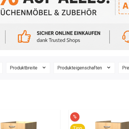
zeilen ab 280 cm
Küchenzeilen mit Herd
Witus
zeilen ab 300 cm
Küchenzeilen mit Elekt
Geschirrspüler
Vintea
eile ohne Geräte
Pantryküche
Produktbreite
Produkteigenschaften
Pr
%
Tipp