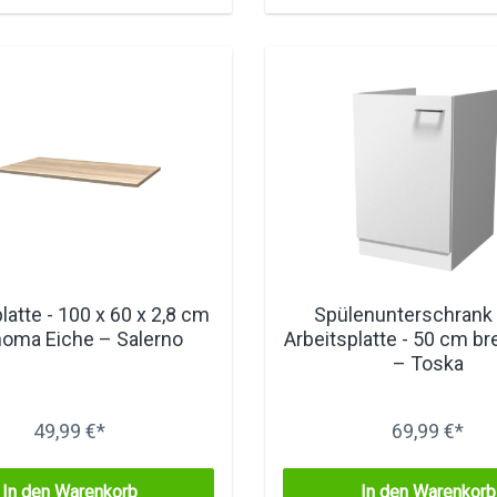
latte - 100 x 60 x 2,8 cm
Spülenunterschrank
noma Eiche – Salerno
Arbeitsplatte - 50 cm bre
– Toska
49,99 €*
69,99 €*
In den Warenkorb
In den Warenkorb