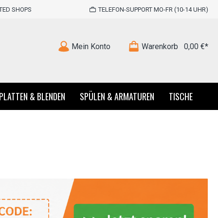
STED SHOPS
TELEFON-SUPPORT MO-FR (10-14 UHR)
Mein Konto
Warenkorb
0,00 €*
PLATTEN & BLENDEN
SPÜLEN & ARMATUREN
TISCHE
ten
Küchenzeilen im Landhausstil
Unterschrank
Chicago
Arbeitsplatte Nussbaum
irrspüler
Eiche
Namu
Arbeitsplatte Tennessee Eiche
chrank
hirrspüler
 Oak
schrank
Salerno
Sockelblenden