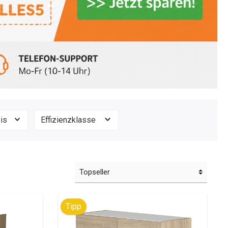
Neapel
rogeräten &
Bruno
eis
Effizienzklasse
Tipp