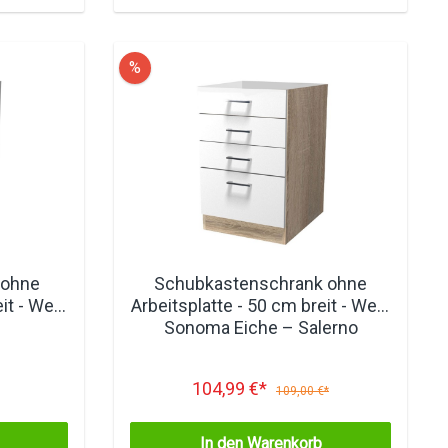
%
 ohne
Schubkastenschrank ohne
it - Weiß
Arbeitsplatte - 50 cm breit - Weiß
Sonoma Eiche – Salerno
104,99 €*
109,00 €*
In den Warenkorb