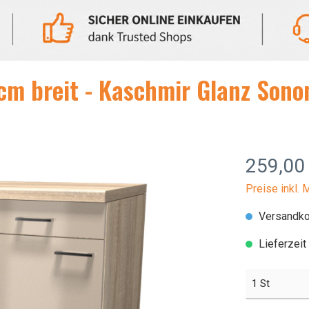
zeilen ab 280 cm
Küchenzeilen mit Herd
Witus
zeilen ab 300 cm
Küchenzeilen mit Elekt
Geschirrspüler
Vintea
cm breit - Kaschmir Glanz Sono
eile ohne Geräte
Pantryküche
259,00
Preise inkl. 
Versandko
Lieferzeit