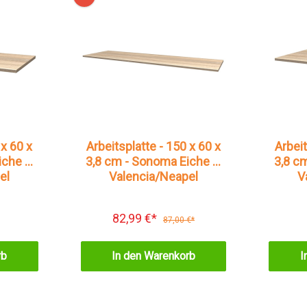
 x 60 x
Arbeitsplatte - 150 x 60 x
Arbeit
iche –
3,8 cm - Sonoma Eiche –
3,8 c
el
Valencia/Neapel
V
82,99 €*
87,00 €*
rb
In den Warenkorb
I