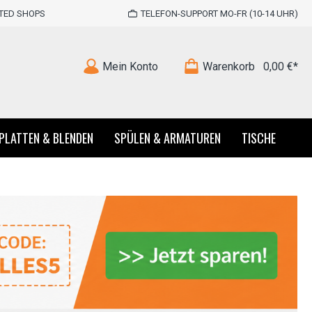
STED SHOPS
TELEFON-SUPPORT MO-FR (10-14 UHR)
Mein Konto
Warenkorb
0,00 €*
PLATTEN & BLENDEN
SPÜLEN & ARMATUREN
TISCHE
ten
Küchenzeilen im Landhausstil
Unterschrank
Chicago
Arbeitsplatte Nussbaum
irrspüler
Eiche
Namu
Arbeitsplatte Tennessee Eiche
chrank
hirrspüler
 Oak
schrank
Salerno
Sockelblenden