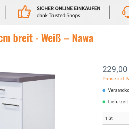
zeilen ab 280 cm
Küchenzeilen mit Herd
Witus
zeilen ab 300 cm
Küchenzeilen mit Elekt
Geschirrspüler
Vintea
cm breit - Weiß – Nawa
eile ohne Geräte
Pantryküche
229,00
Preise inkl. 
Versandko
Lieferzeit