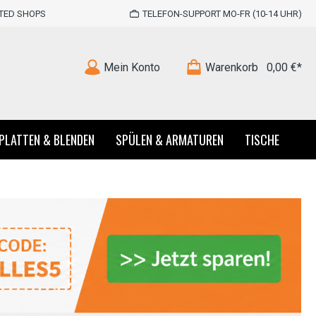
STED SHOPS
TELEFON-SUPPORT MO-FR (10-14 UHR)
Mein Konto
Warenkorb
0,00 €*
PLATTEN & BLENDEN
SPÜLEN & ARMATUREN
TISCHE
ten
Küchenzeilen im Landhausstil
Unterschrank
Chicago
Arbeitsplatte Nussbaum
irrspüler
Eiche
Namu
Arbeitsplatte Tennessee Eiche
chrank
hirrspüler
 Oak
schrank
Salerno
Sockelblenden