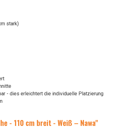
cm stark)
rt
hnitte
r - dies erleichtert die individuelle Platzierung
on
he - 110 cm breit - Weiß – Nawa"