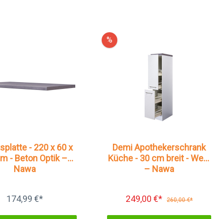
%
splatte - 220 x 60 x
Demi Apothekerschrank
cm - Beton Optik –
Küche - 30 cm breit - Weiß
Nawa
– Nawa
174,99 €*
249,00 €*
260,00 €*